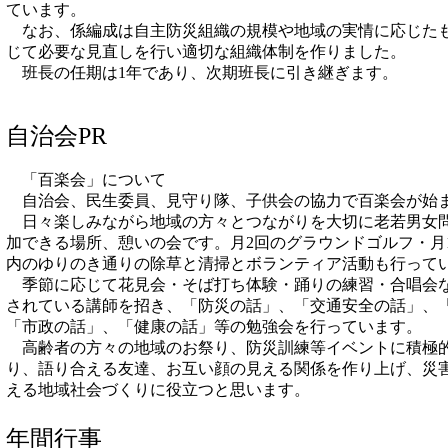
ています。
なお、係編成は自主防災組織の規模や地域の実情に応じた
じて必要な見直しを行い適切な組織体制を作りました。
班長の任期は1年であり、次期班長に引き継ぎます。
自治会PR
「百楽会」について
自治会、民生委員、見守り隊、子供会の協力で百楽会が始
日々楽しみながら地域の方々とつながりを大切に老若男女
加できる場所、憩いの会です。月2回のグラウンドゴルフ・月
内のゆりのき通りの除草と清掃とボランティア活動も行って
季節に応じて花見会・そば打ち体験・踊りの練習・合唱会
されている講師を招き、「防災の話」、「交通安全の話」、
「市政の話」、「健康の話」等の勉強会を行っています。
高齢者の方々の地域のお祭り、防災訓練等イベントに積極
り、語り合える友達、お互い顔の見える関係を作り上げ、災
える地域社会づくりに役立つと思います。
年間行事