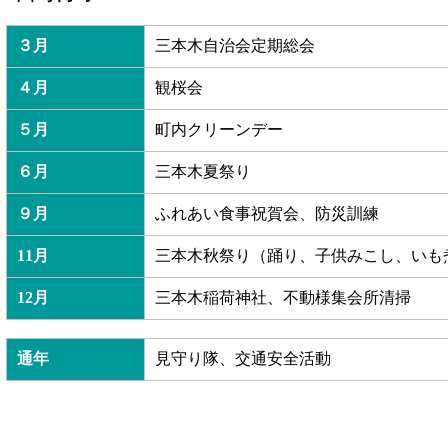
３月
三本木自治会定期総会
４月
観桜会
５月
町内クリーンデー
６月
三本木夏祭り
９月
ふれあい食事祝賀会、防災訓練
11月
三本木秋祭り（踊り、子供みこし、いも
12月
三本木稲荷神社、不動様集会所清掃
通年
見守り隊、交通安全活動